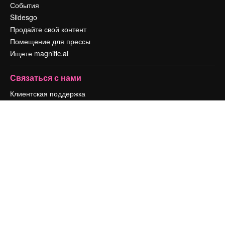
События
Slidesgo
Продайте свой контент
Помещение для прессы
Ищете magnific.ai
Связаться с нами
Клиентская поддержка
Instagram
YouTube
LinkedIn
TikTok
Discord
X
Reddit
Copyright © 2010-
2026
Freepik Company S.L.U.
Все права защищены
.