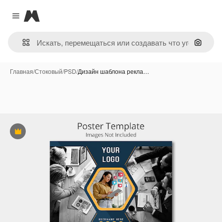
Magnific
Close menu
Поиск 
Главная
/
Стоковый
/
PSD
/
Дизайн шаблона рекла…
Премиум