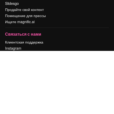
Slidesgo
Продайте свой контент
Помещение для прессы
Ищете magnific.ai
Связаться с нами
Клиентская поддержка
Instagram
YouTube
LinkedIn
TikTok
Discord
X
Reddit
Copyright © 2010-
2026
Freepik Company S.L.U.
Все права защищены
.