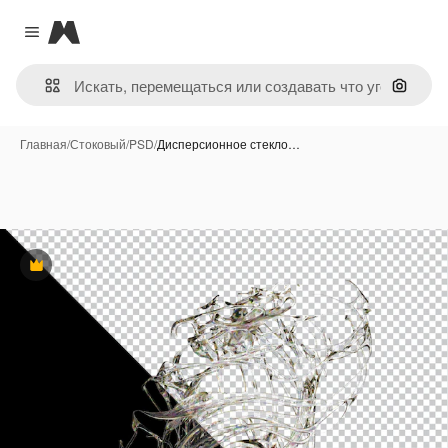
Magnific
Close menu
Поиск 
Главная
/
Стоковый
/
PSD
/
Дисперсионное стекло…
Премиум