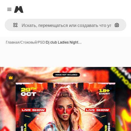
Magnific
Close menu
Поиск 
Главная
/
Стоковый
/
PSD
/
Dj club Ladies Night…
Премиум