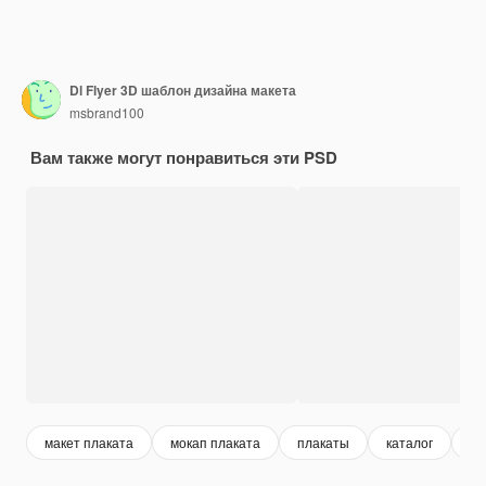
Dl Flyer 3D шаблон дизайна макета
msbrand100
Вам также могут понравиться эти PSD
макет плаката
мокап плаката
плакаты
каталог
а