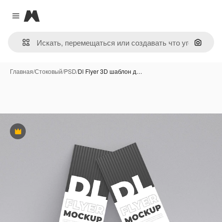
Magnific
Close menu
Поиск 
Главная
/
Стоковый
/
PSD
/
Dl Flyer 3D шаблон д…
Премиум