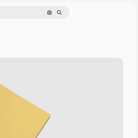
Поиск по изображению
Поиск