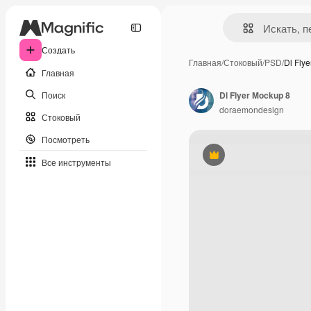
Создать
Главная
/
Стоковый
/
PSD
/
Dl Fly
Главная
Поиск
Dl Flyer Mockup 8
doraemondesign
Стоковый
Посмотреть
Премиум
Все инструменты