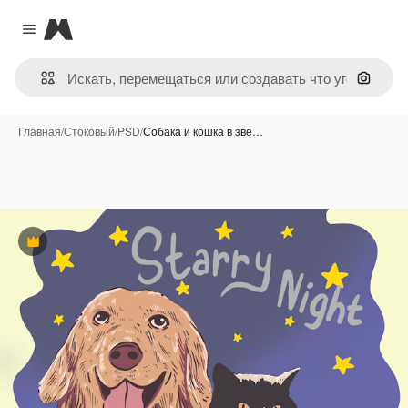
Magnific
Close menu
Поиск 
Главная
/
Стоковый
/
PSD
/
Собака и кошка в зве…
Премиум