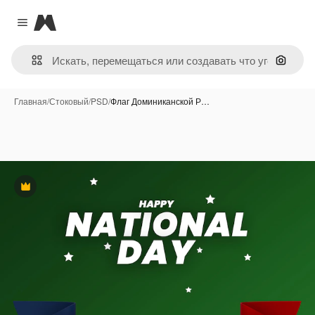
Magnific
Close menu
Поиск 
Главная
/
Стоковый
/
PSD
/
Флаг Доминиканской Р…
Премиум