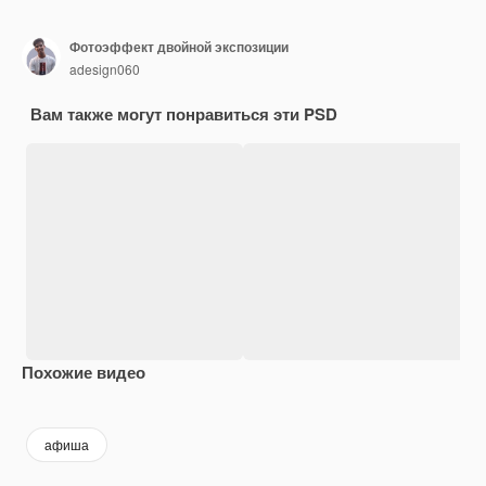
Фотоэффект двойной экспозиции
adesign060
Вам также могут понравиться эти PSD
Похожие видео
Premium
Premium
Premium
Premium
Сгенериров
афиша