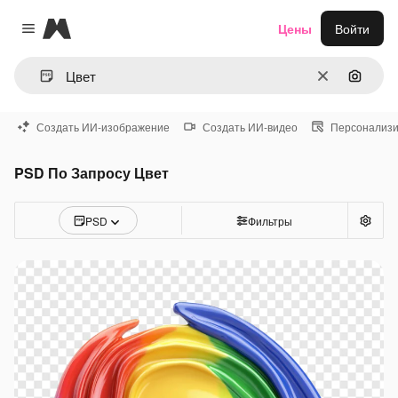
Magnific
Цены
Войти
Close menu
Очистить
Поиск 
Создать ИИ-изображение
Создать ИИ-видео
Персонализи
PSD По Запросу Цвет
PSD
Фильтры