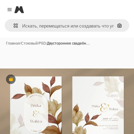
Magnific
Close menu
Поиск 
Главная
/
Стоковый
/
PSD
/
Двустороннее свадебн…
Премиум