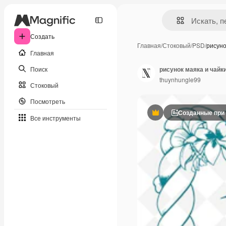
Создать
Главная
/
Стоковый
/
PSD
/
рисуно
Главная
Поиск
рисунок маяка и чайк
thuynhungle99
Стоковый
Посмотреть
Созданные при
Премиум
Все инструменты