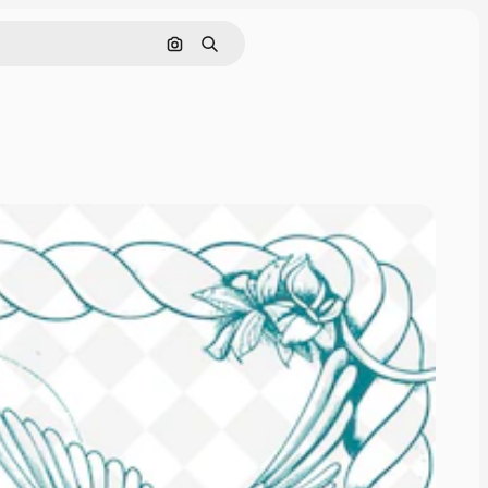
Поиск по изображению
Поиск