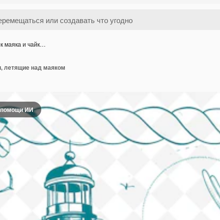
к маяка и чайк…
и, летящие над маяком
 помощи ИИ