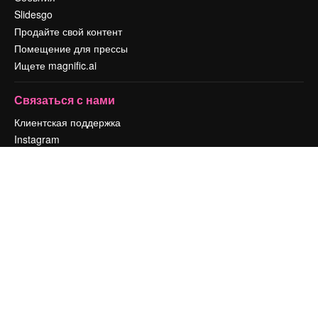
Slidesgo
Продайте свой контент
Помещение для прессы
Ищете magnific.ai
Связаться с нами
Клиентская поддержка
Instagram
YouTube
LinkedIn
TikTok
Discord
X
Reddit
Copyright © 2010-
2026
Freepik Company S.L.U.
Все права защищены
.