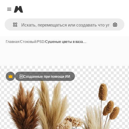
Magnific
Close menu
Поиск 
Главная
/
Стоковый
/
PSD
/
Сушеные цветы в ваза…
Созданные при помощи ИИ
Премиум