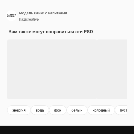
Модель банки с напитками
hazicreative
Вам также могут понравиться эти PSD
энергия
вода
фон
белый
холодный
пустой