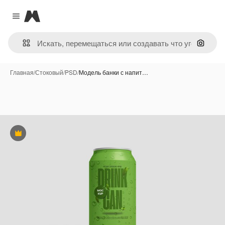
Magnific
Close menu
Поиск 
Главная
/
Стоковый
/
PSD
/
Модель банки с напит…
Премиум