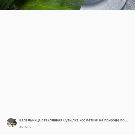
Капельница стеклянная бутылка косметики на природе подиум сцены 3d-рендеринга
aottorio