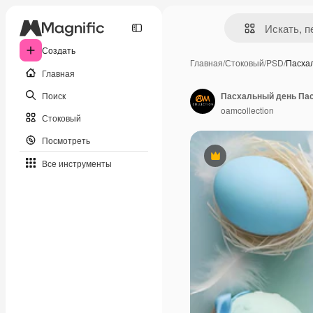
Создать
Главная
/
Стоковый
/
PSD
/
Пасха
Главная
Поиск
Пасхальный день Пас
oamcollection
Стоковый
Посмотреть
Премиум
Все инструменты