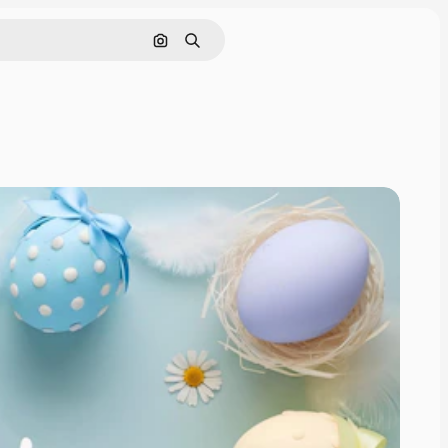
Поиск по изображению
Поиск