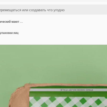
ический макет …
упаковки яиц