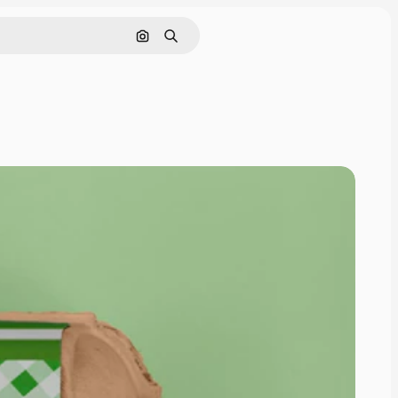
Поиск по изображению
Поиск