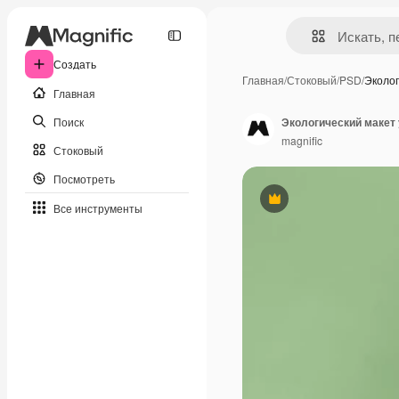
Создать
Главная
/
Стоковый
/
PSD
/
Эколог
Главная
Поиск
Экологический макет 
magnific
Стоковый
Посмотреть
Премиум
Все инструменты