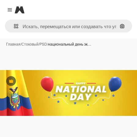
Magnific
Close menu
Поиск 
Главная
/
Стоковый
/
PSD
/
национальный день эк…
Премиум