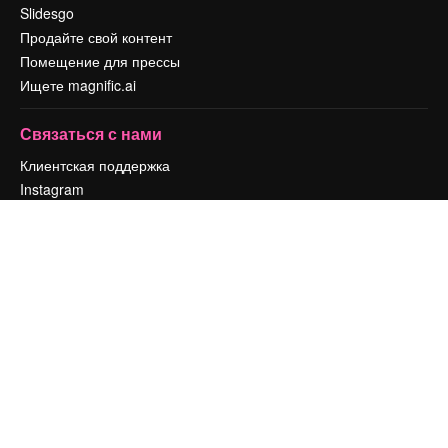
Slidesgo
Продайте свой контент
Помещение для прессы
Ищете magnific.ai
Связаться с нами
Клиентская поддержка
Instagram
YouTube
LinkedIn
TikTok
Discord
X
Reddit
Copyright © 2010-
2026
Freepik Company S.L.U.
Все права защищены
.