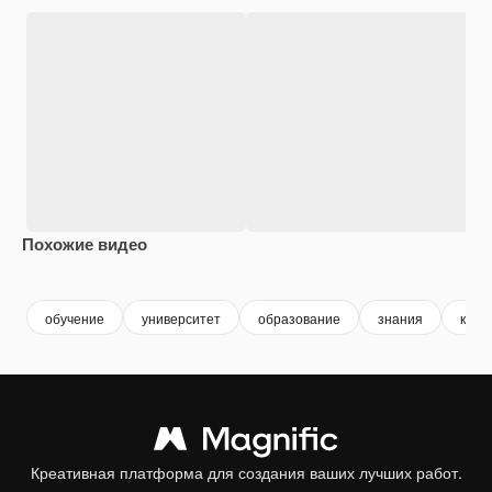
Похожие видео
Premium
Premium
Сгенерировано с помощью ИИ
Premium
Premium
обучение
университет
образование
знания
колл
Креативная платформа для создания ваших лучших работ.