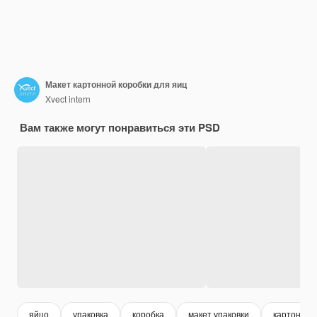
Макет картонной коробки для яиц
Xvect intern
Вам также могут понравиться эти PSD
яйцо
упаковка
коробка
макет упаковки
картонная