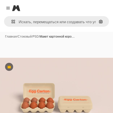
Magnific
Close menu
Поиск 
Главная
/
Стоковый
/
PSD
/
Макет картонной коро…
Премиум