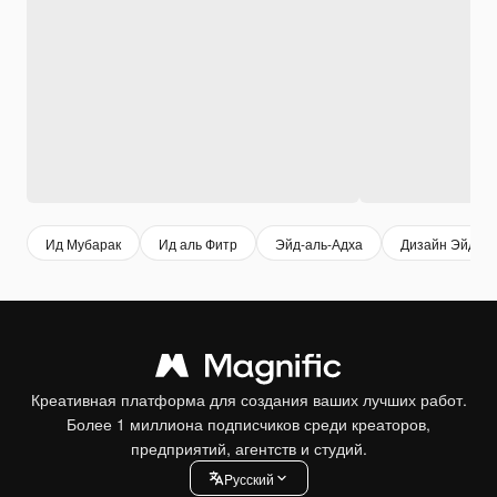
Ид Мубарак
Ид аль Фитр
Эйд-аль-Адха
Дизайн Эйд Му
Креативная платформа для создания ваших лучших работ.
Более 1 миллиона подписчиков среди креаторов,
предприятий, агентств и студий.
Pусский