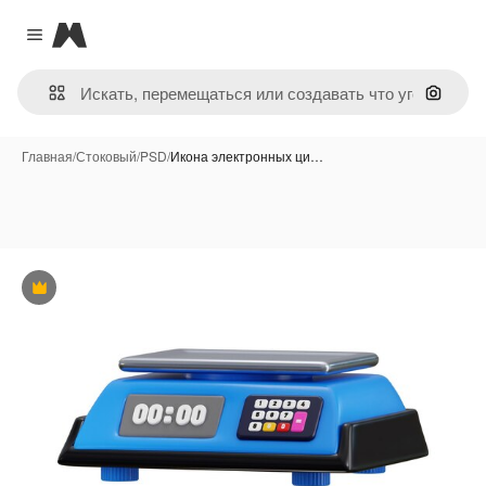
Magnific
Close menu
Поиск 
Главная
/
Стоковый
/
PSD
/
Икона электронных ци…
Премиум