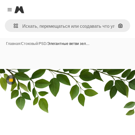
Magnific
Close menu
Поиск 
Главная
/
Стоковый
/
PSD
/
Элегантные ветви зел…
Премиум