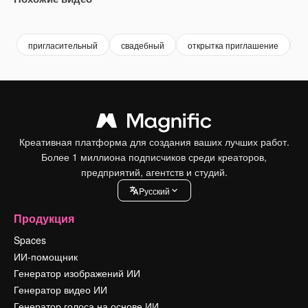
Premium
Premium
Premium
Premium
пригласительный
свадебный
открытка приглашение
о
Креативная платформа для создания ваших лучших работ.
Более 1 миллиона подписчиков среди креаторов,
предприятий, агентств и студий.
Pусский
Продукция
Spaces
ИИ-помощник
Генератор изображений ИИ
Генератор видео ИИ
Генератор голоса на основе ИИ