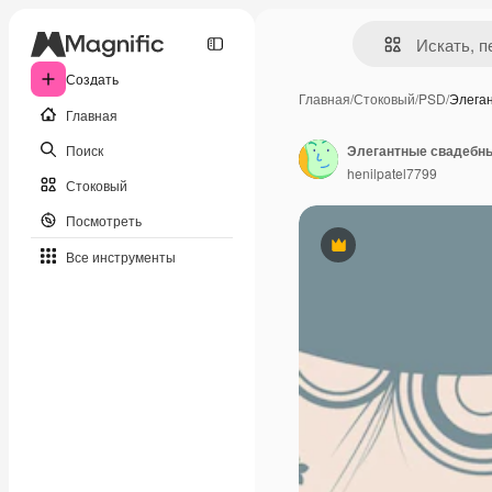
Создать
Главная
/
Стоковый
/
PSD
/
Элега
Главная
Поиск
Элегантные свадебны
henilpatel7799
Стоковый
Посмотреть
Премиум
Все инструменты