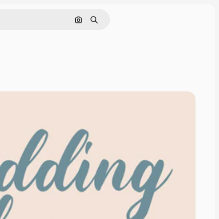
Поиск по изображению
Поиск