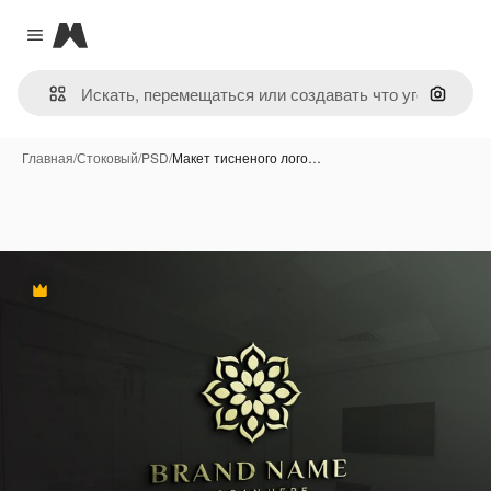
Magnific
Close menu
Поиск 
Главная
/
Стоковый
/
PSD
/
Макет тисненого лого…
Премиум