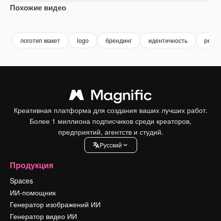
Похожие видео
Premium
Premium
Premium
Premium
логотип макет
logo
брендинг
идентичность
реали
Креативная платформа для создания ваших лучших работ.
Более 1 миллиона подписчиков среди креаторов,
предприятий, агентств и студий.
Pусский
Продукция
Spaces
ИИ-помощник
Генератор изображений ИИ
Генератор видео ИИ