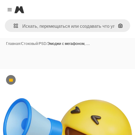
Magnific
Close menu
Поиск 
Главная
/
Стоковый
/
PSD
/
Эмоджи с мегафоном, …
Премиум