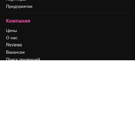
Предприятие
Компания
Цены
О нас
Reviews
Вакансии
Поиск тенденций
Блог
События
Slidesgo
Продайте свой контент
Помещение для прессы
Ищете magnific.ai
Связаться с нами
Клиентская поддержка
Instagram