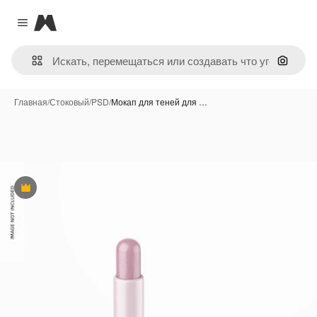
Magnific
Close menu
Поиск 
Главная
/
Стоковый
/
PSD
/
Мокап для теней для …
Премиум