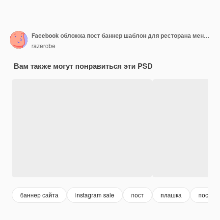
Facebook обложка пост баннер шаблон для ресторана меню быстрого питания пицца
razerobe
Вам также могут понравиться эти PSD
баннер сайта
instagram sale
пост
плашка
пост ш