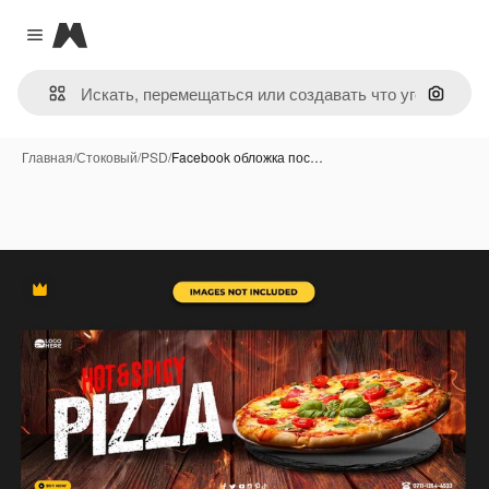
Magnific
Close menu
Поиск 
Главная
/
Стоковый
/
PSD
/
Facebook обложка пос…
Премиум