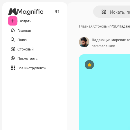
Создать
Главная
/
Стоковый
/
PSD
/
Падаю
Главная
Поиск
hammadalikhn
Стоковый
Посмотреть
Премиум
Все инструменты