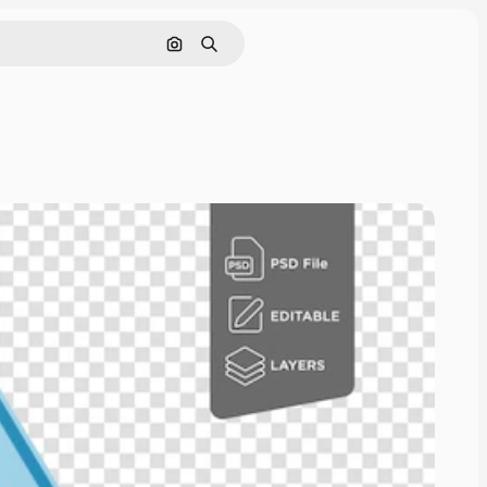
Поиск по изображению
Поиск