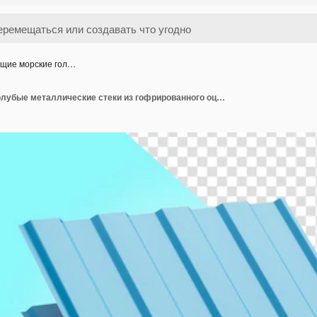
щие морские гол…
Падающие морские голубые металлические стеки из гофрированного оцинкованного железа для крыши 3d иллюстрация