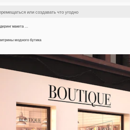
деринг макета …
витрины модного бутика