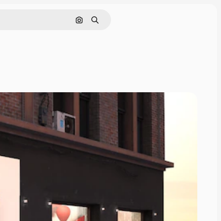
Поиск по изображению
Поиск