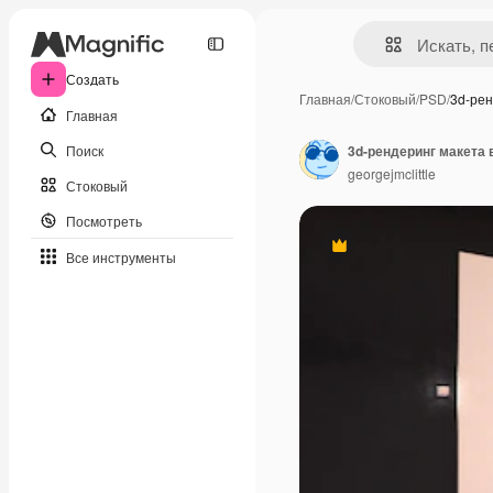
Создать
Главная
/
Стоковый
/
PSD
/
3d-рен
Главная
Поиск
3d-рендеринг макета 
georgejmclittle
Стоковый
Посмотреть
Премиум
Все инструменты