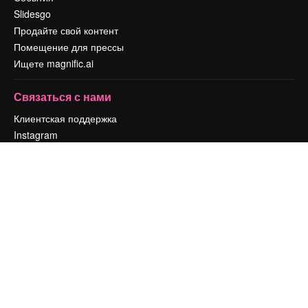
Slidesgo
Продайте свой контент
Помещение для прессы
Ищете magnific.ai
Связаться с нами
Клиентская поддержка
Instagram
YouTube
LinkedIn
TikTok
Discord
X
Reddit
Copyright © 2010-
2026
Freepik Company S.L.U.
Все права защищены
.