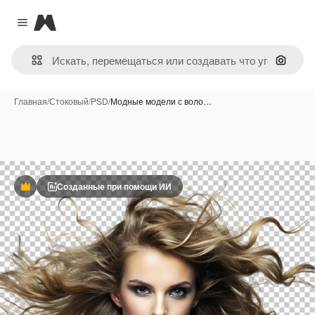
Magnific
Close menu
Поиск 
Главная
/
Стоковый
/
PSD
/
Модные модели с воло…
Созданные при помощи ИИ
Премиум