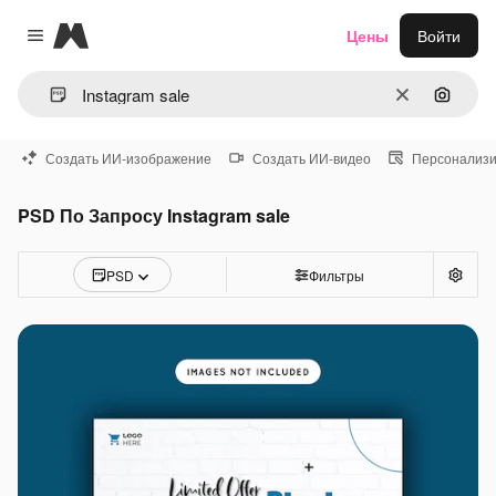
Magnific
Цены
Войти
Close menu
Очистить
Поиск 
Создать ИИ-изображение
Создать ИИ-видео
Персонализи
PSD По Запросу Instagram sale
PSD
Фильтры