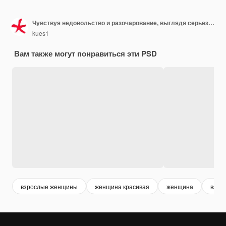
Чувствуя недовольство и разочарование, выглядя серьезно раздраженным и злым со скрещенными руками
kues1
Вам также могут понравиться эти PSD
взрослые женщины
женщина красивая
женщина
взро