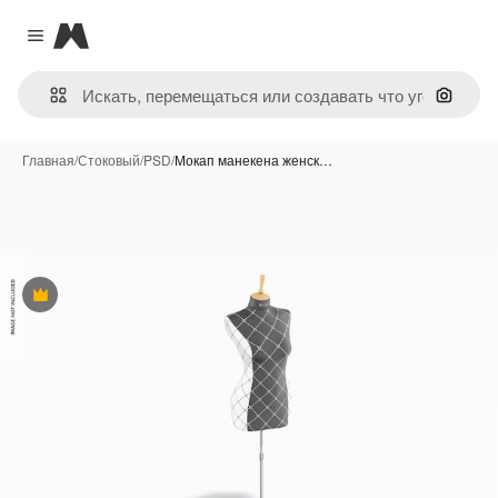
Magnific
Close menu
Поиск 
Главная
/
Стоковый
/
PSD
/
Мокап манекена женск…
Премиум