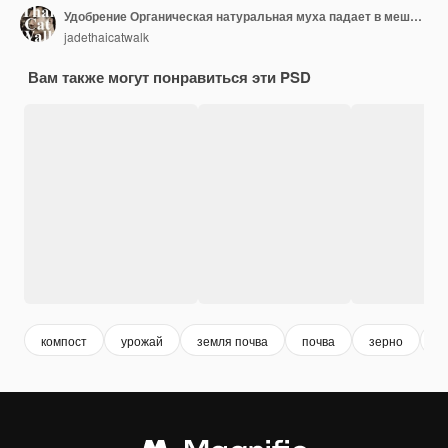
Удобрение Органическая натуральная муха падает в мешок трубка компост удобрение для посадки плавает в воздухе Органическое удобрение бросается в воздухе Белый фон изолированный высокоскоростное замерзающее движение
jadethaicatwalk
Вам также могут понравиться эти PSD
компост
урожай
земля почва
почва
зерно
э