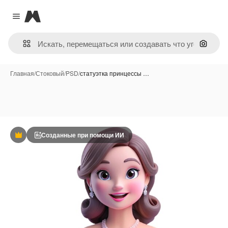
Magnific
Close menu
Поиск 
Главная
/
Стоковый
/
PSD
/
статуэтка принцессы …
Созданные при помощи ИИ
Премиум