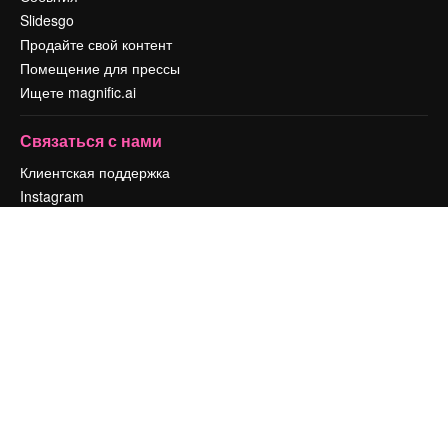
Slidesgo
Продайте свой контент
Помещение для прессы
Ищете magnific.ai
Связаться с нами
Клиентская поддержка
Instagram
YouTube
LinkedIn
TikTok
Discord
X
Reddit
Copyright © 2010-
2026
Freepik Company S.L.U.
Все права защищены
.