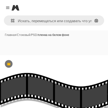
Magnific
Close menu
Поиск 
Главная
/
Стоковый
/
PSD
/
пленка на белом фоне
Премиум