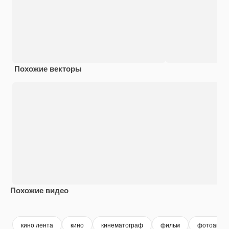
Похожие векторы
Похожие видео
Premium
Premium
Premium
Premium
кино лента
кино
кинематограф
фильм
фотоаппа