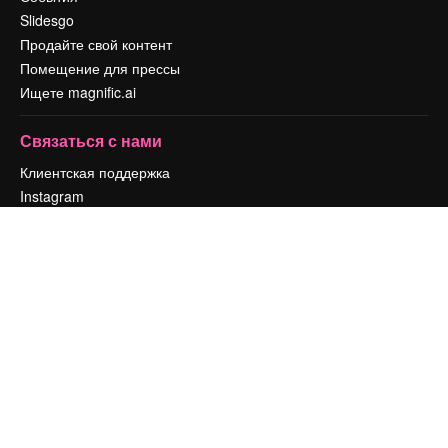
Slidesgo
Продайте свой контент
Помещение для прессы
Ищете magnific.ai
Связаться с нами
Клиентская поддержка
Instagram
YouTube
LinkedIn
TikTok
Discord
X
Reddit
Copyright © 2010-
2026
Freepik Company S.L.U.
Все права защищены
.