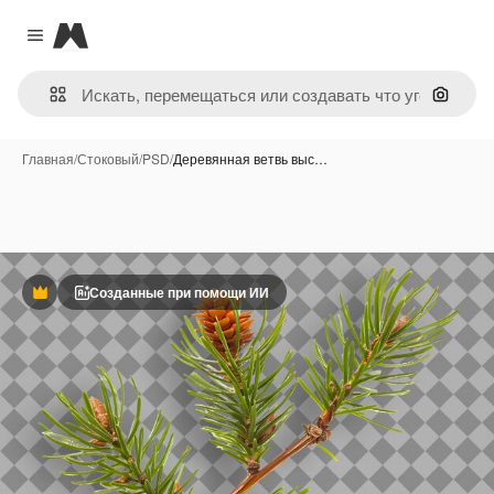
Magnific
Close menu
Поиск 
Главная
/
Стоковый
/
PSD
/
Деревянная ветвь выс…
Созданные при помощи ИИ
Премиум