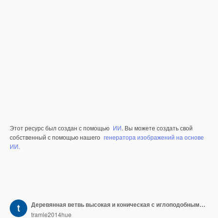
Этот ресурс был создан с помощью
ИИ
. Вы можете создать свой
собственный с помощью нашего
генератора изображений на основе
ИИ.
Деревянная ветвь высокая и коническая с иглоподобными листьями Маленькая изолированная ветвь дерева на чистом БГ
tramle2014hue