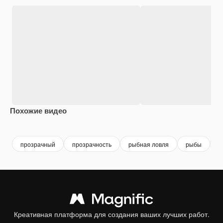
Похожие видео
Premium
Premium
Premium
Premium
прозрачный
прозрачность
рыбная ловля
рыбы
р
Креативная платформа для создания ваших лучших работ.