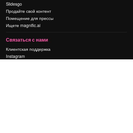
Slidesgo
Продайте свой контент
Помещение для прессы
Ищете magnific.ai
Связаться с нами
Клиентская поддержка
Instagram
YouTube
LinkedIn
TikTok
Discord
X
Reddit
Copyright © 2010-
2026
Freepik Company S.L.U.
Все права защищены
.