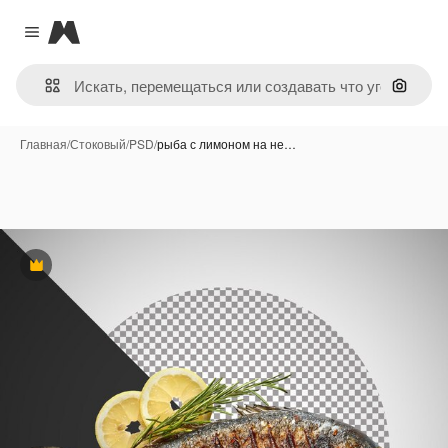
Magnific
Close menu
Поиск 
Главная
/
Стоковый
/
PSD
/
рыба с лимоном на не…
Премиум