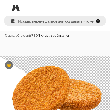
Magnific
Close menu
Поиск 
Главная
/
Стоковый
/
PSD
/
Бургер из рыбных леп…
Премиум