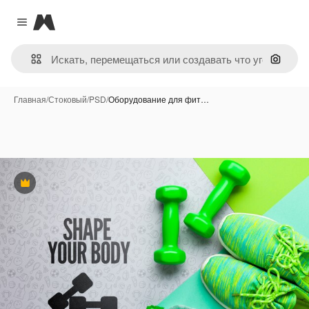
Magnific
Close menu
Поиск 
Главная
/
Стоковый
/
PSD
/
Оборудование для фит…
Премиум