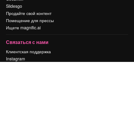
Slidesgo
Продайте свой контент
Помещение для прессы
Ищете magnific.ai
Связаться с нами
Клиентская поддержка
Instagram
YouTube
LinkedIn
TikTok
Discord
X
Reddit
Copyright © 2010-
2026
Freepik Company S.L.U.
Все права защищены
.