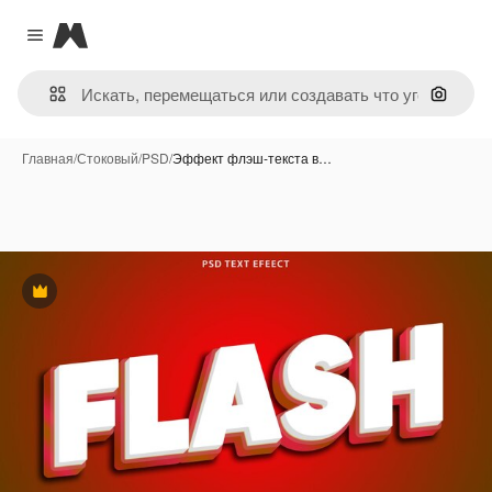
Magnific
Close menu
Поиск 
Главная
/
Стоковый
/
PSD
/
Эффект флэш-текста в…
Премиум