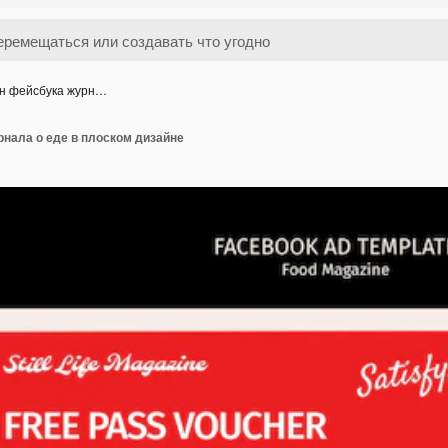
н фейсбука журн…
нала о еде в плоском дизайне