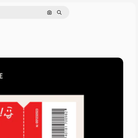
Поиск по изображению
Поиск