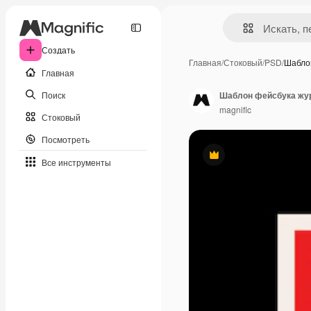
Создать
Главная
/
Стоковый
/
PSD
/
Шабло
Главная
Поиск
Шаблон фейсбука жур
magnific
Стоковый
Посмотреть
Премиум
Все инструменты