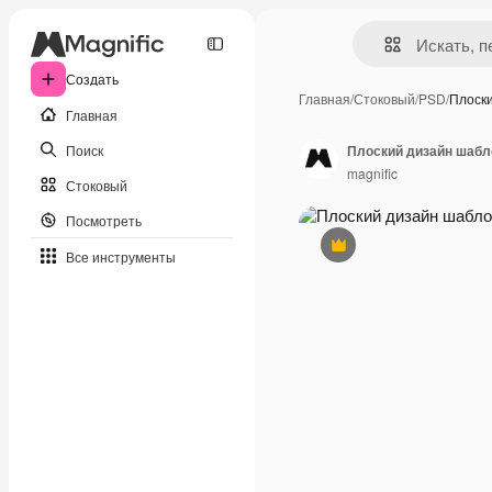
Создать
Главная
/
Стоковый
/
PSD
/
Плоск
Главная
Поиск
Плоский дизайн шабл
magnific
Стоковый
Посмотреть
Премиум
Все инструменты