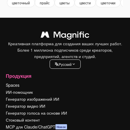
цветочный
прайс
цветы
цвести
цветочки
цв
Креативная платформа для создания ваших лучших работ.
Более 1 миллиона подписчиков среди креаторов,
предприятий, агентств и студий.
Pусский
Продукция
Spaces
ИИ-помощник
Генератор изображений ИИ
Генератор видео ИИ
Генератор голоса на основе ИИ
Стоковый контент
MCP для Claude/ChatGPT
Новое