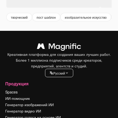
творческий
пост шаблон
изобразительное искусство
п
Креативная платформа для создания ваших лучших работ.
Более 1 миллиона подписчиков среди креаторов,
предприятий, агентств и студий.
Pусский
Продукция
Spaces
ИИ-помощник
Генератор изображений ИИ
Генератор видео ИИ
Генератор голоса на основе ИИ