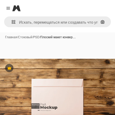
Magnific
Close menu
Поиск 
Главная
/
Стоковый
/
PSD
/
Плоский макет конвер…
Премиум